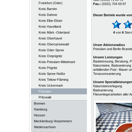
Frankfurt (Oder)
Fax.:
(0331) 704 69 87
Kreis Barnim
Kreis Dahme
Dieser Betrieb wurde vo
Kreis Elbe-Elster
Kreis Havelland
Kreis Märk.-Oderland
4
von
6
Ster
Kreis Oberhavel
Kreis Oberspreewald
Unser Aktionsradius
Potsdam und Berlin-Brand
Kreis Oder-Spree
Kreis Ostprignitz
Unsere Leistungen
Baubetreuung, Beratung, P
Kreis Potsdam-Mittelmark
Natursteine, Badsanierung
Kreis Prignitz
anfallenden Putz- Mauer u
Kreis Spree-Neiße
Terassensanierung
Kreis Teltow-Fläming
Unsere
Spezialleistunge
Kreis Uckermark
Natursteinverlegung
Badsanierung
Potsdam
Fliesenlegerarbeiten aller Ar
Pritzwalk
Bremen
Hamburg
Hessen
Mecklenburg-Vorpommern
Niedersachsen