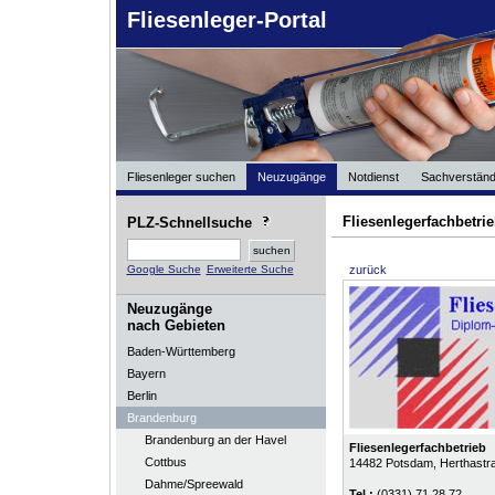
Fliesenleger-Portal
Fliesenleger suchen
Neuzugänge
Notdienst
Sachverständ
Fliesenlegerfachbetri
PLZ-Schnellsuche
Google Suche
Erweiterte Suche
zurück
Neuzugänge
nach Gebieten
Baden-Württemberg
Bayern
Berlin
Brandenburg
Brandenburg an der Havel
Fliesenlegerfachbetrieb
Cottbus
14482
Potsdam
, Herthastr
Dahme/Spreewald
Tel.:
(0331) 71 28 72