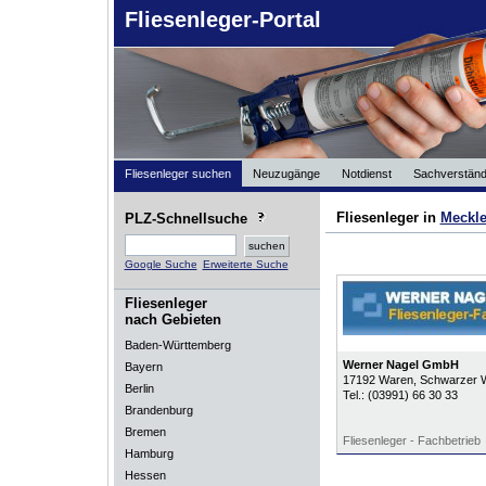
Fliesenleger-Portal
Fliesenleger suchen
Neuzugänge
Notdienst
Sachverständ
Fliesenleger in
Meckl
PLZ-Schnellsuche
Google Suche
Erweiterte Suche
Fliesenleger
nach Gebieten
Baden-Württemberg
Werner Nagel GmbH
Bayern
17192
Waren
, Schwarzer 
Berlin
Tel.:
(03991) 66 30 33
Brandenburg
Bremen
Fliesenleger - Fachbetrieb
Hamburg
Hessen