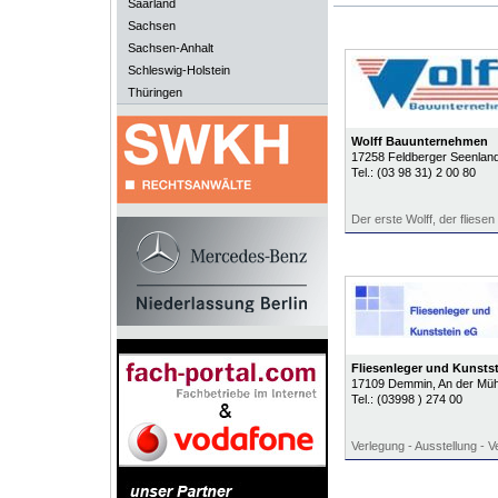
Saarland
Sachsen
Sachsen-Anhalt
Schleswig-Holstein
Thüringen
Wolff Bauunternehmen
17258
Feldberger Seenland
Tel.:
(03 98 31) 2 00 80
Der erste Wolff, der fliesen
Fliesenleger und Kunstst
17109
Demmin
, An der Müh
Tel.:
(03998 ) 274 00
Verlegung - Ausstellung - V