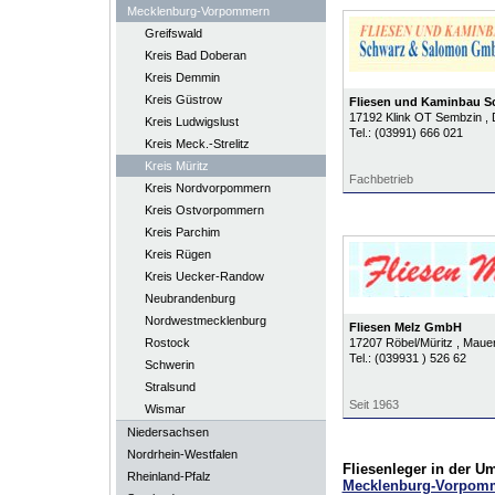
Mecklenburg-Vorpommern
Greifswald
Kreis Bad Doberan
Kreis Demmin
Kreis Güstrow
Fliesen und Kaminbau 
17192
Klink OT Sembzin
,
Kreis Ludwigslust
Tel.:
(03991) 666 021
Kreis Meck.-Strelitz
Kreis Müritz
Fachbetrieb
Kreis Nordvorpommern
Kreis Ostvorpommern
Kreis Parchim
Kreis Rügen
Kreis Uecker-Randow
Neubrandenburg
Nordwestmecklenburg
Fliesen Melz GmbH
Rostock
17207
Röbel/Müritz
, Maue
Tel.:
(039931 ) 526 62
Schwerin
Stralsund
Seit 1963
Wismar
Niedersachsen
Nordrhein-Westfalen
Fliesenleger in der 
Rheinland-Pfalz
Mecklenburg-Vorpom