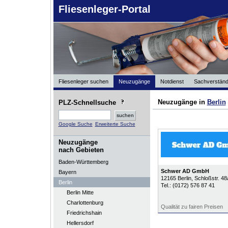
Fliesenleger-Portal
Fliesenleger suchen
Neuzugänge
Notdienst
Sachverständ
Neuzugänge in
Berlin
PLZ-Schnellsuche
Google Suche
Erweiterte Suche
Neuzugänge
nach Gebieten
Baden-Württemberg
Schwer AD GmbH
Bayern
12165
Berlin
, Schloßstr. 48
Berlin
Tel.:
(0172) 576 87 41
Berlin Mitte
Charlottenburg
Qualität zu fairen Preisen
Friedrichshain
Hellersdorf