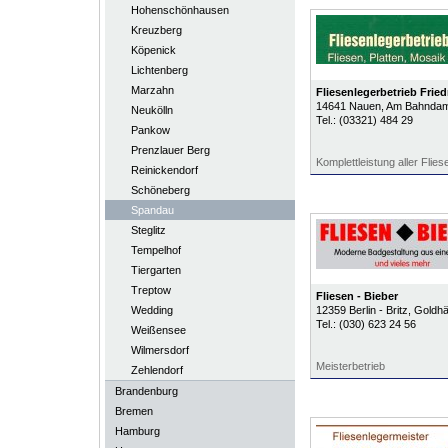
Hohenschönhausen
Kreuzberg
Köpenick
Lichtenberg
Marzahn
Fliesenlegerbetrieb Fried
14641
Nauen
, Am Bahnda
Neukölln
Tel.:
(03321) 484 29
Pankow
Prenzlauer Berg
Komplettleistung aller Flies
Reinickendorf
Schöneberg
Spandau
Steglitz
Tempelhof
Tiergarten
Treptow
Fliesen - Bieber
Wedding
12359
Berlin - Britz
, Goldh
Tel.:
(030) 623 24 56
Weißensee
Wilmersdorf
Meisterbetrieb
Zehlendorf
Brandenburg
Bremen
Hamburg