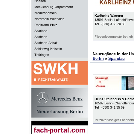
Hessen
Mecklenburg-Vorpommern
Niedersachsen
Karlheinz Wagerer
Nordrhein-Westfalen
13591
Berlin
, Luftschifferw
Tel.:
(030) 3 66 20 30
Rheinland-Pfalz
Saarland
Fliesenlegermeisterbetrieb 
Sachsen
Sachsen-Anhalt
Schleswig-Holstein
Neuzugänge in der U
Thüringen
Berlin
»
Spandau
Heinz Steinbeiss & Ger
10587
Berlin- Charlottenbu
Tel.:
(030) 341 35 69
Ihr zuverlässiger Fachbetr