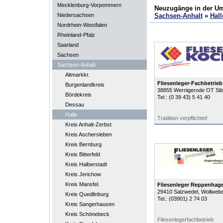
Mecklenburg-Vorpommern
Neuzugänge in der U
Niedersachsen
Sachsen-Anhalt
»
Hall
Nordrhein-Westfalen
Rheinland-Pfalz
Saarland
Sachsen
Sachsen-Anhalt
Altmarkkr.
Fliesenleger-Fachbetri
Burgenlandkreis
38855
Wernigerode OT Sils
Bördekreis
Tel.:
(0 39 43) 5 41 40
Dessau
Halle
Tradition verpflichtet!
Kreis Anhalt-Zerbst
Kreis Aschersleben
Kreis Bernburg
Kreis Bitterfeld
Kreis Halberstadt
Kreis Jerichow
Kreis Mansfel.
Fliesenleger Reppenha
29410
Salzwedel
, Wollweb
Kreis Quedlinburg
Tel.:
(03901) 2 74 03
Kreis Sangerhausen
Kreis Schönebeck
Fliesenlegerfachbetrieb