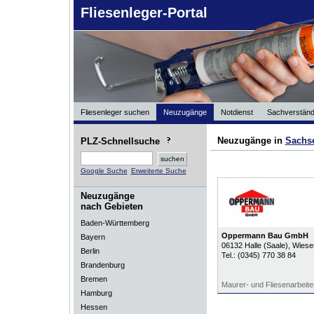
Fliesenleger-Portal
Fliesenleger suchen
Neuzugänge
Notdienst
Sachverständ
Neuzugänge in
Sachs
PLZ-Schnellsuche
Google Suche
Erweiterte Suche
Neuzugänge
nach Gebieten
Baden-Württemberg
Oppermann Bau GmbH
Bayern
06132
Halle (Saale)
, Wiese
Berlin
Tel.:
(0345) 770 38 84
Brandenburg
Bremen
Maurer- und Fliesenarbeite
Hamburg
Hessen