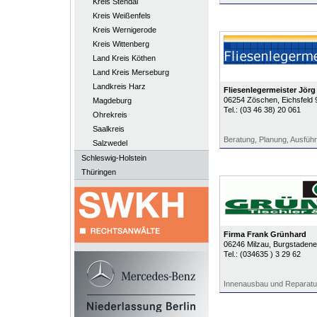
Kreis Stendal
Kreis Weißenfels
Kreis Wernigerode
Kreis Wittenberg
Land Kreis Köthen
Land Kreis Merseburg
Landkreis Harz
Fliesenlegermeister Jörg
06254
Zöschen
, Eichsfeld 
Magdeburg
Tel.:
(03 46 38) 20 061
Ohrekreis
Saalkreis
Beratung, Planung, Ausfüh
Salzwedel
Schleswig-Holstein
Thüringen
Firma Frank Grünhard
06246
Milzau
, Burgstadene
Tel.:
(034635 ) 3 29 62
Innenausbau und Reparatu