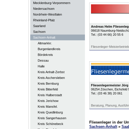
Mecklenburg-Vorpommern
Niedersachsen
Nordrhein-Westfalen
Rheinland-Pfalz
Saarland
Andreas Helm Fliesenlege
06618
Naumburg-Neidschü
Sachsen
Tel.:
(03 44 66) 20 55 6
Sachsen-Anhalt
Altmarkkr.
Fliesenleger-Meisterbetrieb
Burgenlandkreis
Bördekreis
Dessau
Halle
Kreis Anhalt-Zerbst
Kreis Aschersleben
Kreis Bernburg
Fliesenlegermeister Jörg
Kreis Bitterfeld
06254
Zöschen
, Eichsfeld 
Tel.:
(03 46 38) 20 061
Kreis Halberstadt
Kreis Jerichow
Beratung, Planung, Ausfüh
Kreis Mansfel.
Kreis Quedlinburg
Kreis Sangerhausen
Fliesenleger in der 
Kreis Schönebeck
Sachsen-Anhalt
»
Saal