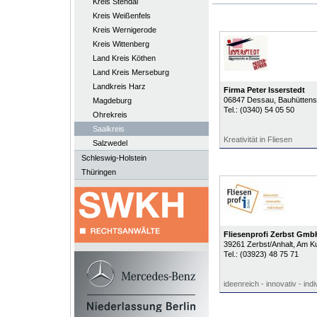
Kreis Stendal
Kreis Weißenfels
Kreis Wernigerode
Kreis Wittenberg
Land Kreis Köthen
Land Kreis Merseburg
Landkreis Harz
Firma Peter Isserstedt
06847
Dessau
, Bauhüttens
Magdeburg
Tel.:
(0340) 54 05 50
Ohrekreis
Saalkreis
Kreativität in Fliesen
Salzwedel
Schleswig-Holstein
Thüringen
Fliesenprofi Zerbst Gmb
39261
Zerbst/Anhalt
, Am K
Tel.:
(03923) 48 75 71
ideenreich - innovativ - indiv