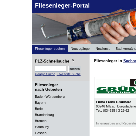
Fliesenleger-Portal
Fliesenleger suchen
Neuzugänge
Notdienst
Sachverständ
Fliesenleger in
Sachse
PLZ-Schnellsuche
Google Suche
Erweiterte Suche
Fliesenleger
nach Gebieten
Baden-Württemberg
Firma Frank Grünhard
Bayern
06246
Milzau
, Burgstadene
Berlin
Tel.:
(034635 ) 3 29 62
Brandenburg
Bremen
Innenausbau und Reparatu
Hamburg
Hessen