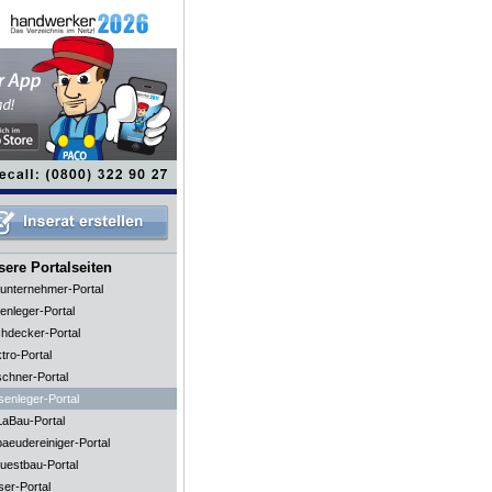
ere Portalseiten
unternehmer-Portal
enleger-Portal
hdecker-Portal
tro-Portal
schner-Portal
senleger-Portal
aBau-Portal
aeudereiniger-Portal
uestbau-Portal
ser-Portal