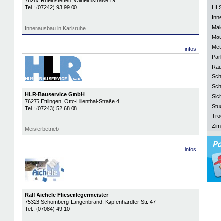
76287
Rheinstetten
, Wilhelmstraße 19
Tel.:
(07242) 93 99 00
HLS
Inn
Mal
Innenausbau in Karlsruhe
Mau
Meta
infos
Park
Rau
Sch
Sch
HLR-Bauservice GmbH
Sich
76275
Ettlingen
, Otto-Lilienthal-Straße 4
Stu
Tel.:
(07243) 52 68 08
Tro
Zim
Meisterbetrieb
infos
Ralf Aichele Fliesenlegermeister
75328
Schömberg-Langenbrand
, Kapfenhardter Str. 47
Tel.:
(07084) 49 10