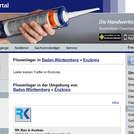
rtal
gänge
Notdienst
Sachverständiger
Service
Fliesenleger in
Baden-Württemberg
»
Enzkreis
Leider keinen Treffer in Enzkreis
Uns
Bau
Fliesenleger in der Umgebung von
Bod
Baden-Württemberg
»
Enzkreis
Dac
Elek
infos
Fla
Flie
GaL
Geb
Ger
RK Bau & Ausbau
Gla