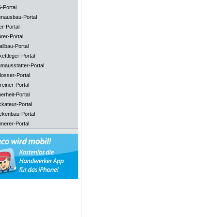
-Portal
enausbau-Portal
er-Portal
rer-Portal
llbau-Portal
ettleger-Portal
mausstatter-Portal
losser-Portal
reiner-Portal
erheit-Portal
ckateur-Portal
ckenbau-Portal
merer-Portal