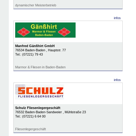
dynamischer Meisterbetrieb
infos
Manfred Gänßhirt GmbH
76534
Baden-Baden
, Hauptstr. 77
Tel.:
(07221) 79 43
Marmor & Fliesen in Baden-Baden
infos
Schulz Fliesenlegergeschäft
76532
Baden-Baden-Sandweier
, Mühlstraße 23
Tel.:
(07221) 6 64 00
Fliesenlegergeschäft