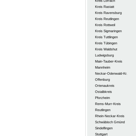
Kreis Lörrach
Kreis Rastatt
Kreis Ravensburg
Kreis Reutlingen
Kreis Rottweil
Kreis Sigmaringen
Kreis Tuttlingen
Kreis Tübingen
Kreis Waldshut
Ludwigsburg
Main-Tauber-Kreis
Mannheim
Neckar-Odenwald-Kr.
Offenburg
Ortenaukreis
Ostalbkreis
Pforzheim
Rems-Murr-Kreis
Reutlingen
Rhein-Neckar-Kreis
Schwäbisch Gmünd
Sindelfingen
Stuttgart