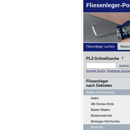
Fliesenleger-Po
Fliesenleger suchen
Neuzu
PLZ-Schnellsuche
Google Suche
Erweiterte Suche
Fliesenleger
nach Gebieten
Baden-Württemberg
Aalen
Alb-Donau-Kreis
Baden-Baden
Bodenseekreis
Breisgau-Hochschw.
Enzkreis