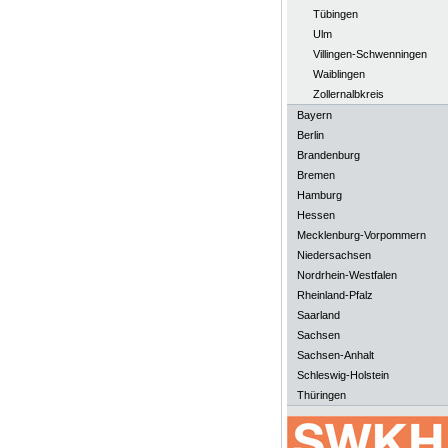
Tübingen
Ulm
Villingen-Schwenningen
Waiblingen
Zollernalbkreis
Bayern
Berlin
Brandenburg
Bremen
Hamburg
Hessen
Mecklenburg-Vorpommern
Niedersachsen
Nordrhein-Westfalen
Rheinland-Pfalz
Saarland
Sachsen
Sachsen-Anhalt
Schleswig-Holstein
Thüringen