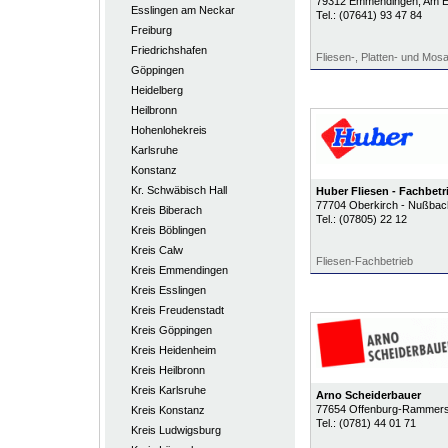
79312
Emmendingen
, Am 
Esslingen am Neckar
Tel.:
(07641) 93 47 84
Freiburg
Friedrichshafen
Fliesen-, Platten- und Mosa
Göppingen
Heidelberg
Heilbronn
Hohenlohekreis
Karlsruhe
Konstanz
Kr. Schwäbisch Hall
Huber Fliesen - Fachbetr
77704
Oberkirch - Nußbac
Kreis Biberach
Tel.:
(07805) 22 12
Kreis Böblingen
Kreis Calw
Fliesen-Fachbetrieb
Kreis Emmendingen
Kreis Esslingen
Kreis Freudenstadt
Kreis Göppingen
Kreis Heidenheim
Kreis Heilbronn
Kreis Karlsruhe
Arno Scheiderbauer
77654
Offenburg-Rammers
Kreis Konstanz
Tel.:
(0781) 44 01 71
Kreis Ludwigsburg