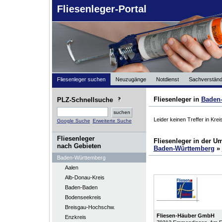
Fliesenleger-Portal
Fliesenleger suchen
Neuzugänge
Notdienst
Sachverständ
Fliesenleger in
Baden
PLZ-Schnellsuche
Leider keinen Treffer in Kre
Google Suche
Erweiterte Suche
Fliesenleger
Fliesenleger in der 
nach Gebieten
Baden-Württemberg
»
Baden-Württemberg
Aalen
Alb-Donau-Kreis
Baden-Baden
Bodenseekreis
Breisgau-Hochschw.
Fliesen-Häuber GmbH
Enzkreis