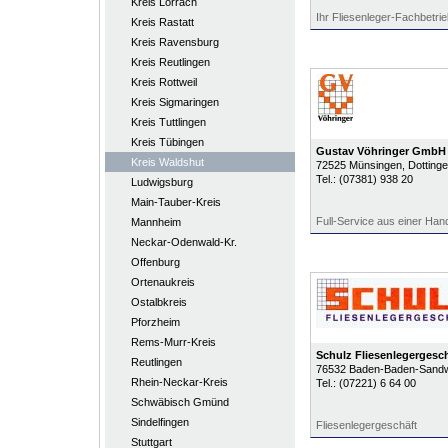
Kreis Lörrach
Ihr Fliesenleger-Fachbetrie
Kreis Rastatt
Kreis Ravensburg
Kreis Reutlingen
Kreis Rottweil
Kreis Sigmaringen
Kreis Tuttlingen
Kreis Tübingen
Gustav Vöhringer GmbH
Kreis Waldshut
72525
Münsingen
, Dotting
Tel.:
(07381) 938 20
Ludwigsburg
Main-Tauber-Kreis
Full-Service aus einer Han
Mannheim
Neckar-Odenwald-Kr.
Offenburg
Ortenaukreis
Ostalbkreis
Pforzheim
Rems-Murr-Kreis
Schulz Fliesenlegergesch
Reutlingen
76532
Baden-Baden-Sand
Rhein-Neckar-Kreis
Tel.:
(07221) 6 64 00
Schwäbisch Gmünd
Sindelfingen
Fliesenlegergeschäft
Stuttgart