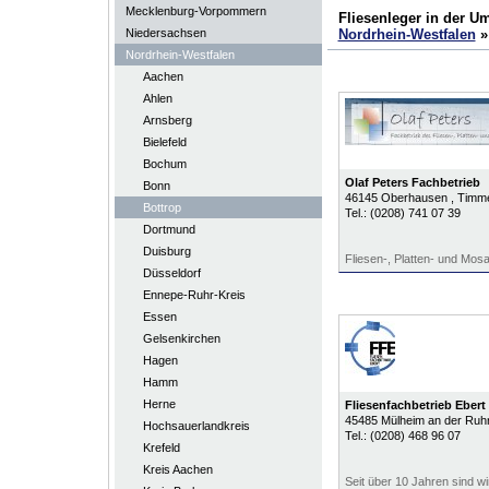
Mecklenburg-Vorpommern
Fliesenleger in der 
Niedersachsen
Nordrhein-Westfalen
Nordrhein-Westfalen
Aachen
Ahlen
Arnsberg
Bielefeld
Bochum
Olaf Peters Fachbetrieb
Bonn
46145
Oberhausen
, Timm
Bottrop
Tel.:
(0208) 741 07 39
Dortmund
Duisburg
Fliesen-, Platten- und Mos
Düsseldorf
Ennepe-Ruhr-Kreis
Essen
Gelsenkirchen
Hagen
Hamm
Herne
Fliesenfachbetrieb Ebert
45485
Mülheim an der Ruh
Hochsauerlandkreis
Tel.:
(0208) 468 96 07
Krefeld
Kreis Aachen
Seit über 10 Jahren sind wi