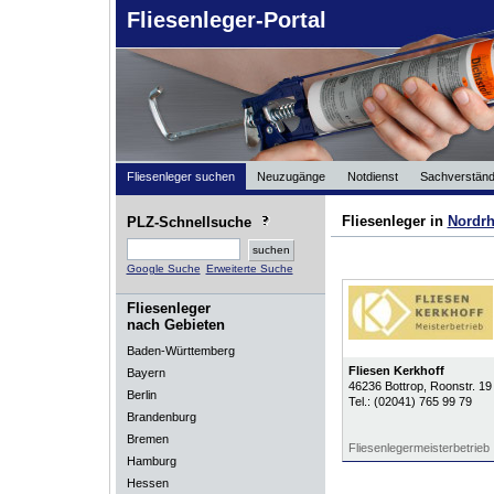
Fliesenleger-Portal
Fliesenleger suchen
Neuzugänge
Notdienst
Sachverständ
Fliesenleger in
Nordrh
PLZ-Schnellsuche
Google Suche
Erweiterte Suche
Fliesenleger
nach Gebieten
Baden-Württemberg
Fliesen Kerkhoff
Bayern
46236
Bottrop
, Roonstr. 19
Berlin
Tel.:
(02041) 765 99 79
Brandenburg
Bremen
Fliesenlegermeisterbetrieb
Hamburg
Hessen