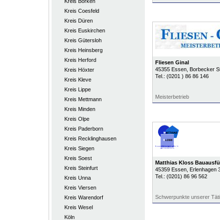
Kreis Borken
Kreis Coesfeld
Kreis Düren
Kreis Euskirchen
Kreis Gütersloh
Kreis Heinsberg
Kreis Herford
Fliesen Ginal
45355
Essen
, Borbecker St
Kreis Höxter
Tel.:
(0201 ) 86 86 146
Kreis Kleve
Kreis Lippe
Meisterbetrieb
Kreis Mettmann
Kreis Minden
Kreis Olpe
Kreis Paderborn
Kreis Recklinghausen
Kreis Siegen
Kreis Soest
Matthias Kloss Bauausfü
Kreis Steinfurt
45359
Essen
, Erlenhagen 
Tel.:
(0201) 86 96 562
Kreis Unna
Kreis Viersen
Schwerpunkte unserer Täti
Kreis Warendorf
Kreis Wesel
Köln