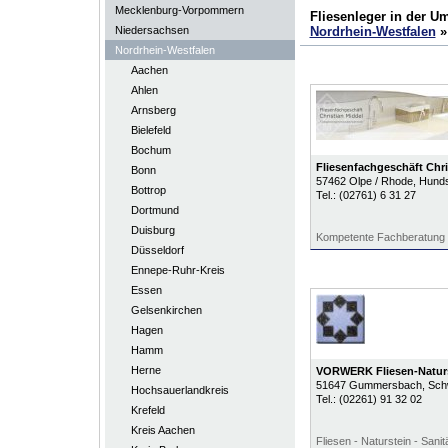
Mecklenburg-Vorpommern
Fliesenleger in der 
Niedersachsen
Nordrhein-Westfalen
Nordrhein-Westfalen
Aachen
Ahlen
Arnsberg
Bielefeld
Bochum
Fliesenfachgeschäft Chri
Bonn
57462
Olpe / Rhode
, Hund
Bottrop
Tel.:
(02761) 6 31 27
Dortmund
Duisburg
Kompetente Fachberatung 
Düsseldorf
Ennepe-Ruhr-Kreis
Essen
Gelsenkirchen
Hagen
Hamm
Herne
VORWERK Fliesen-Naturs
51647
Gummersbach
, Sch
Hochsauerlandkreis
Tel.:
(02261) 91 32 02
Krefeld
Kreis Aachen
Fliesen - Naturstein - Sanit