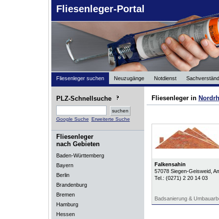
Fliesenleger-Portal
Fliesenleger suchen
Neuzugänge
Notdienst
Sachverständ
Fliesenleger in
Nordrh
PLZ-Schnellsuche
Google Suche
Erweiterte Suche
Fliesenleger
nach Gebieten
Baden-Württemberg
Falkensahin
Bayern
57078
Siegen-Geisweid
, A
Berlin
Tel.:
(0271) 2 20 14 03
Brandenburg
Bremen
Badsanierung & Umbauarbe
Hamburg
Hessen