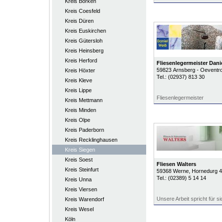
Kreis Borken
Kreis Coesfeld
Kreis Düren
Kreis Euskirchen
Kreis Gütersloh
Kreis Heinsberg
Kreis Herford
Fliesenlegermeister Dani
59823
Arnsberg - Oeventr
Kreis Höxter
Tel.:
(02937) 813 30
Kreis Kleve
Kreis Lippe
Fliesenlegermeister
Kreis Mettmann
Kreis Minden
Kreis Olpe
Kreis Paderborn
Kreis Recklinghausen
Kreis Siegen
Kreis Soest
Fliesen Walters
Kreis Steinfurt
59368
Werne
, Hornedurg 4
Tel.:
(02389) 5 14 14
Kreis Unna
Kreis Viersen
Unsere Arbeit spricht für si
Kreis Warendorf
Kreis Wesel
Köln