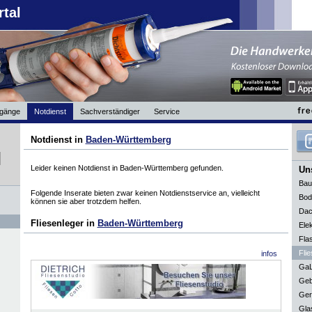
rtal
gänge
Notdienst
Sachverständiger
Service
Notdienst in
Baden-Württemberg
Leider keinen Notdienst in Baden-Württemberg gefunden.
Uns
Bau
Folgende Inserate bieten zwar keinen Notdienstservice an, vielleicht
Bod
können sie aber trotzdem helfen.
Dac
Fliesenleger in
Baden-Württemberg
Elek
Fla
Flie
infos
GaL
Geb
Ger
Gla