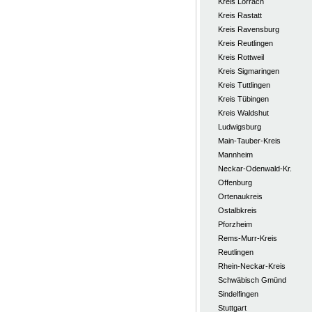
Kreis Lörrach
Kreis Rastatt
Kreis Ravensburg
Kreis Reutlingen
Kreis Rottweil
Kreis Sigmaringen
Kreis Tuttlingen
Kreis Tübingen
Kreis Waldshut
Ludwigsburg
Main-Tauber-Kreis
Mannheim
Neckar-Odenwald-Kr.
Offenburg
Ortenaukreis
Ostalbkreis
Pforzheim
Rems-Murr-Kreis
Reutlingen
Rhein-Neckar-Kreis
Schwäbisch Gmünd
Sindelfingen
Stuttgart