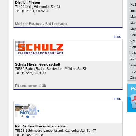
Dietrich Fliesen
HLS
71404
Korb
, Winnender Str. 48
Inn
Tel.:
(0 71 51) 60 92 26
Mal
Mau
Moderne Beratung / Bad Inspiration
Meta
Park
infos
Rau
Sch
Sch
Sich
Schulz Fliesenlegergeschäft
Stu
76532
Baden-Baden-Sandweier
, Mühlstraße 23
Tro
Tel.:
(07221) 6 64 00
Zim
Fliesenlegergeschäft
infos
Ralf Aichele Fliesenlegermeister
75328
Schömberg-Langenbrand
, Kapfenhardter Str. 47
Tel.:
(07084) 49 10