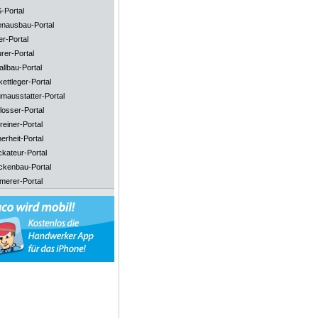
-Portal
enausbau-Portal
er-Portal
rer-Portal
llbau-Portal
ettleger-Portal
mausstatter-Portal
losser-Portal
reiner-Portal
erheit-Portal
ckateur-Portal
ckenbau-Portal
merer-Portal