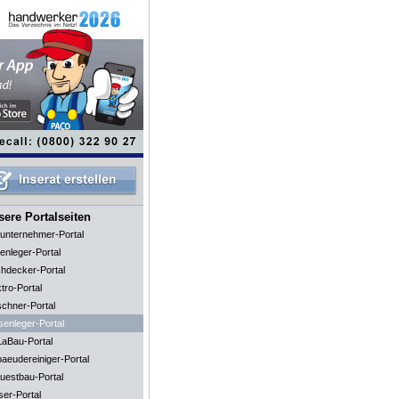
ere Portalseiten
unternehmer-Portal
enleger-Portal
hdecker-Portal
tro-Portal
schner-Portal
senleger-Portal
aBau-Portal
aeudereiniger-Portal
uestbau-Portal
ser-Portal