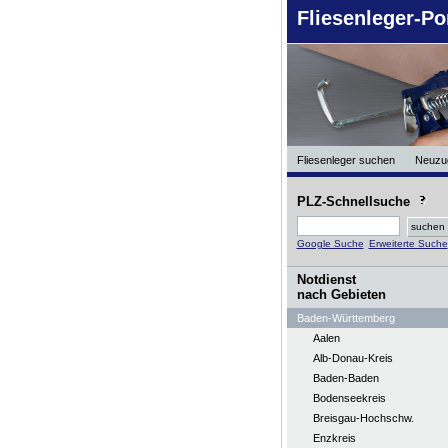
Fliesenleger-Po
Fliesenleger suchen
Neuzu
PLZ-Schnellsuche
Google Suche
Erweiterte Suche
Notdienst
nach Gebieten
Baden-Württemberg
Aalen
Alb-Donau-Kreis
Baden-Baden
Bodenseekreis
Breisgau-Hochschw.
Enzkreis