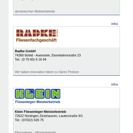
dynamischer Meisterbetrieb
infos
Radke GmbH
74360
Ilsfeld - Auenstein
, Eisenbahnstraße 23
Tel.:
(0 70 60) 6 16 94
Wir haben innovative Ideen zu fairen Preisen
infos
Klein Fliesenleger-Meisterbetrieb
72622
Nürtingen Zizishausen
, Lauterstraße 9/1
Tel.:
(07022) 626 75
Fliesenleger - Meisterbetrieb