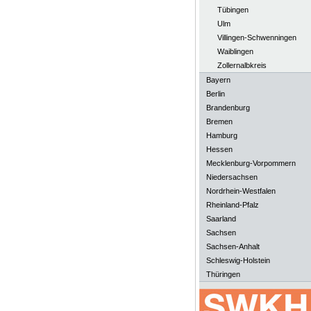
Tübingen
Ulm
Villingen-Schwenningen
Waiblingen
Zollernalbkreis
Bayern
Berlin
Brandenburg
Bremen
Hamburg
Hessen
Mecklenburg-Vorpommern
Niedersachsen
Nordrhein-Westfalen
Rheinland-Pfalz
Saarland
Sachsen
Sachsen-Anhalt
Schleswig-Holstein
Thüringen