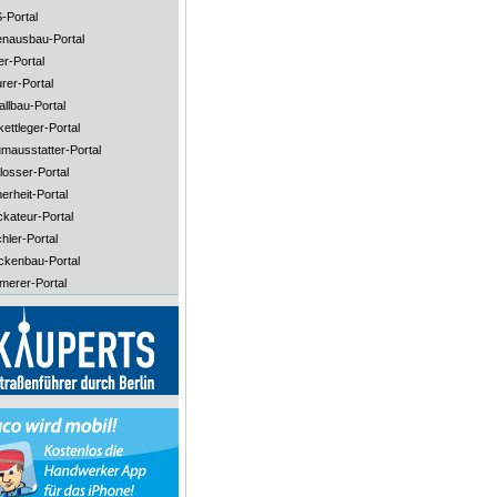
-Portal
enausbau-Portal
er-Portal
rer-Portal
llbau-Portal
ettleger-Portal
mausstatter-Portal
losser-Portal
erheit-Portal
ckateur-Portal
hler-Portal
ckenbau-Portal
merer-Portal