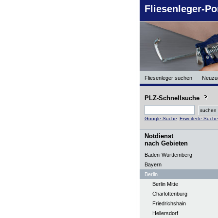
Fliesenleger-Po
Fliesenleger suchen
Neuzu
PLZ-Schnellsuche
Google Suche
Erweiterte Suche
Notdienst
nach Gebieten
Baden-Württemberg
Bayern
Berlin
Berlin Mitte
Charlottenburg
Friedrichshain
Hellersdorf