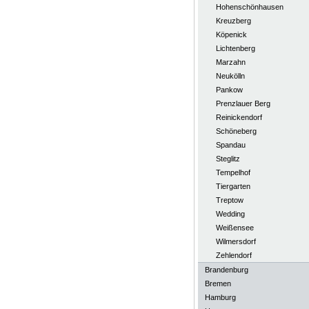
Hohenschönhausen
Kreuzberg
Köpenick
Lichtenberg
Marzahn
Neukölln
Pankow
Prenzlauer Berg
Reinickendorf
Schöneberg
Spandau
Steglitz
Tempelhof
Tiergarten
Treptow
Wedding
Weißensee
Wilmersdorf
Zehlendorf
Brandenburg
Bremen
Hamburg