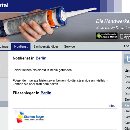
rtal
gänge
Notdienst
Sachverständiger
Service
Notdienst in
Berlin
Leider keinen Notdienst in Berlin gefunden.
Uns
Bau
Folgende Inserate bieten zwar keinen Notdienstservice an, vielleicht
Bau
können sie aber trotzdem helfen.
Bod
Fliesenleger in
Berlin
Dac
Elek
Flie
infos
GaL
Geb
Ger
Gla