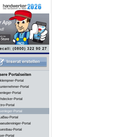
ere Portalseiten
klempner-Portal
unternehmer-Portal
enleger-Portal
hdecker-Portal
tro-Portal
senleger-Portal
aBau-Portal
aeudereiniger-Portal
uestbau-Portal
ser-Portal