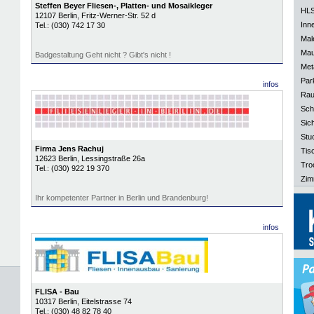
Steffen Beyer Fliesen-, Platten- und Mosaikleger
HLS
12107
Berlin
, Fritz-Werner-Str. 52 d
Inn
Tel.:
(030) 742 17 30
Mal
Mau
Badgestaltung Geht nicht ? Gibt's nicht !
Meta
Park
infos
Rau
Sch
Sich
Stu
Firma Jens Rachuj
Tisc
12623
Berlin
, Lessingstraße 26a
Tro
Tel.:
(030) 922 19 370
Zim
Ihr kompetenter Partner in Berlin und Brandenburg!
infos
FLISA - Bau
10317
Berlin
, Eitelstrasse 74
Tel.:
(030) 48 82 78 40