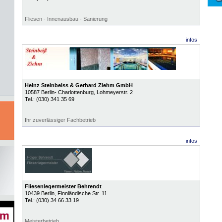
Fliesen - Innenausbau - Sanierung
infos
Heinz Steinbeiss & Gerhard Ziehm GmbH
10587
Berlin- Charlottenburg
, Lohmeyerstr. 2
Tel.:
(030) 341 35 69
Ihr zuverlässiger Fachbetrieb
infos
Fliesenlegermeister Behrendt
10439
Berlin
, Finnländische Str. 11
Tel.:
(030) 34 66 33 19
Meisterbetrieb