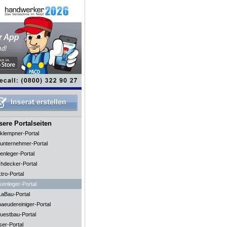
ere Portalseiten
klempner-Portal
unternehmer-Portal
enleger-Portal
hdecker-Portal
tro-Portal
senleger-Portal
aBau-Portal
aeudereiniger-Portal
uestbau-Portal
ser-Portal