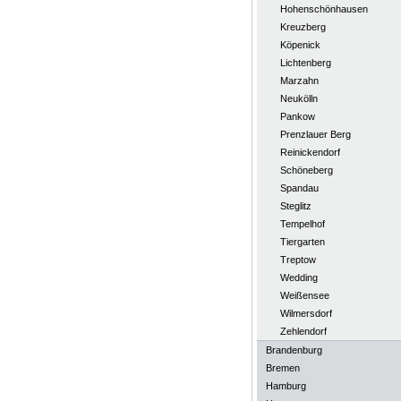
Hohenschönhausen
Kreuzberg
Köpenick
Lichtenberg
Marzahn
Neukölln
Pankow
Prenzlauer Berg
Reinickendorf
Schöneberg
Spandau
Steglitz
Tempelhof
Tiergarten
Treptow
Wedding
Weißensee
Wilmersdorf
Zehlendorf
Brandenburg
Bremen
Hamburg