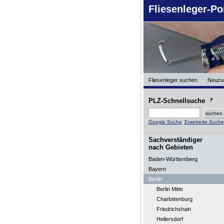
Fliesenleger-Po
Fliesenleger suchen
Neuzu
PLZ-Schnellsuche
Google Suche
Erweiterte Suche
Sachverständiger
nach Gebieten
Baden-Württemberg
Bayern
Berlin
Berlin Mitte
Charlottenburg
Friedrichshain
Hellersdorf