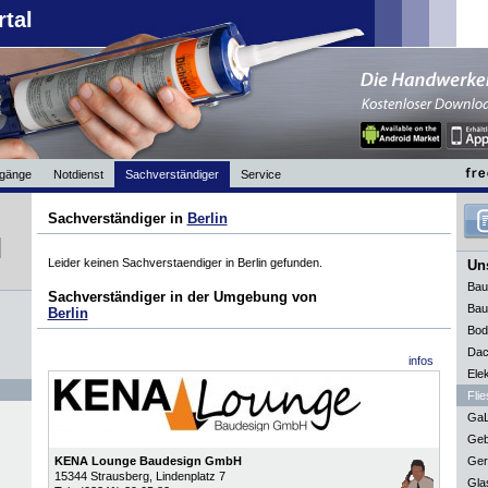
rtal
gänge
Notdienst
Sachverständiger
Service
Sachverständiger in
Berlin
Leider keinen Sachverstaendiger in Berlin gefunden.
Uns
Bau
Sachverständiger in der Umgebung von
Bau
Berlin
Bod
Dac
infos
Elek
Flie
GaL
Geb
KENA Lounge Baudesign GmbH
Ger
15344
Strausberg
, Lindenplatz 7
Gla