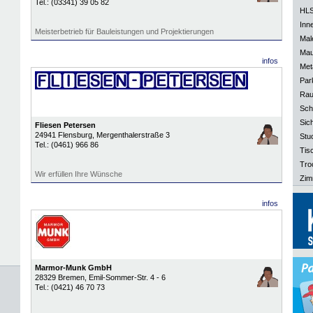
Tel.:
(03341) 39 05 82
HLS
Inn
Meisterbetrieb für Bauleistungen und Projektierungen
Mal
Mau
infos
Meta
Park
Rau
Sch
Sich
Fliesen Petersen
24941
Flensburg
, Mergenthalerstraße 3
Stu
Tel.:
(0461) 966 86
Tisc
Tro
Wir erfüllen Ihre Wünsche
Zim
infos
Marmor-Munk GmbH
28329
Bremen
, Emil-Sommer-Str. 4 - 6
Tel.:
(0421) 46 70 73