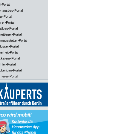
-Portal
enausbau-Portal
er-Portal
rer-Portal
llbau-Portal
ettleger-Portal
mausstatter-Portal
losser-Portal
erheit-Portal
ckateur-Portal
hler-Portal
ckenbau-Portal
merer-Portal