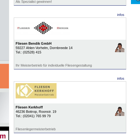
Als Spezialist gewinnen!
infos
Fliesen Bendik GmbH
59227
Ahlen-Vorhelm
, Dornbreede 14
Tel.:
(02528) 415
Ihr Meisterbetrieb für individuelle Fliesengestaltung
infos
Fliesen Kerkhoff
46236
Bottrop
, Roonstr. 19
Tel.:
(02041) 765 99 79
Fliesenlegermeisterbetrieb