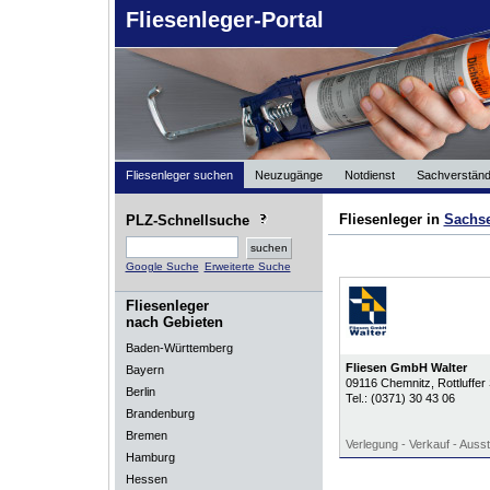
Fliesenleger-Portal
Fliesenleger suchen
Neuzugänge
Notdienst
Sachverständ
Fliesenleger in
Sachs
PLZ-Schnellsuche
Google Suche
Erweiterte Suche
Fliesenleger
nach Gebieten
Baden-Württemberg
Fliesen GmbH Walter
Bayern
09116
Chemnitz
, Rottluffe
Berlin
Tel.:
(0371) 30 43 06
Brandenburg
Bremen
Verlegung - Verkauf - Ausst
Hamburg
Hessen