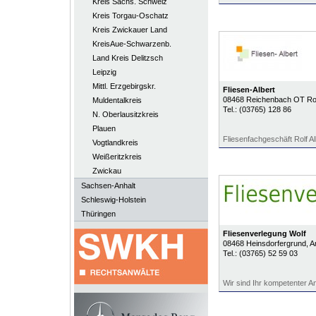
Kreis Sächs. Schweiz
Kreis Torgau-Oschatz
Kreis Zwickauer Land
KreisAue-Schwarzenb.
Land Kreis Delitzsch
Leipzig
Mittl. Erzgebirgskr.
Fliesen-Albert
08468
Reichenbach OT Ro
Muldentalkreis
Tel.:
(03765) 128 86
N. Oberlausitzkreis
Plauen
Fliesenfachgeschäft Rolf Al
Vogtlandkreis
Weißeritzkreis
Zwickau
Sachsen-Anhalt
Schleswig-Holstein
Thüringen
Fliesenverlegung Wolf
08468
Heinsdorfergrund
, 
Tel.:
(03765) 52 59 03
Wir sind Ihr kompetenter A