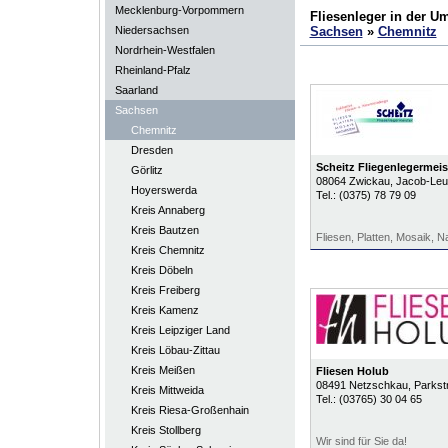
Mecklenburg-Vorpommern
Fliesenleger in der 
Niedersachsen
Sachsen
»
Chemnitz
Nordrhein-Westfalen
Rheinland-Pfalz
Saarland
Sachsen
Chemnitz
Dresden
Scheitz Fliegenlegermeis
Görlitz
08064
Zwickau
, Jacob-Leup
Hoyerswerda
Tel.:
(0375) 78 79 09
Kreis Annaberg
Kreis Bautzen
Fliesen, Platten, Mosaik, N
Kreis Chemnitz
Kreis Döbeln
Kreis Freiberg
Kreis Kamenz
Kreis Leipziger Land
Kreis Löbau-Zittau
Kreis Meißen
Fliesen Holub
08491
Netzschkau
, Parkst
Kreis Mittweida
Tel.:
(03765) 30 04 65
Kreis Riesa-Großenhain
Kreis Stollberg
Wir sind für Sie da!