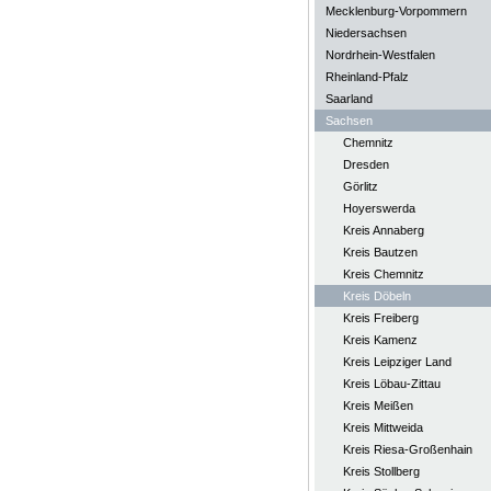
Mecklenburg-Vorpommern
Niedersachsen
Nordrhein-Westfalen
Rheinland-Pfalz
Saarland
Sachsen
Chemnitz
Dresden
Görlitz
Hoyerswerda
Kreis Annaberg
Kreis Bautzen
Kreis Chemnitz
Kreis Döbeln
Kreis Freiberg
Kreis Kamenz
Kreis Leipziger Land
Kreis Löbau-Zittau
Kreis Meißen
Kreis Mittweida
Kreis Riesa-Großenhain
Kreis Stollberg