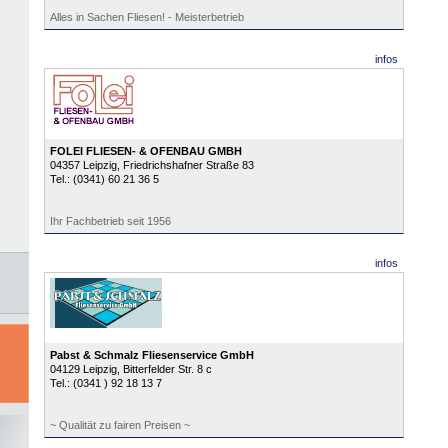
Alles in Sachen Fliesen! - Meisterbetrieb
infos
FOLEI FLIESEN- & OFENBAU GMBH
04357
Leipzig
, Friedrichshafner Straße 83
Tel.:
(0341) 60 21 36 5
Ihr Fachbetrieb seit 1956
infos
Pabst & Schmalz Fliesenservice GmbH
04129
Leipzig
, Bitterfelder Str. 8 c
Tel.:
(0341 ) 92 18 13 7
~ Qualität zu fairen Preisen ~