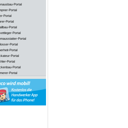
enausbau-Portal
mpner-Portal
er-Portal
rer-Portal
llbau-Portal
ettleger-Portal
mausstatter-Portal
losser-Portal
erheit-Portal
ckateur-Portal
hler-Portal
ckenbau-Portal
merer-Portal