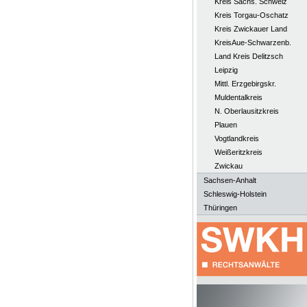
Kreis Sächs. Schweiz
Kreis Torgau-Oschatz
Kreis Zwickauer Land
KreisAue-Schwarzenb.
Land Kreis Delitzsch
Leipzig
Mittl. Erzgebirgskr.
Muldentalkreis
N. Oberlausitzkreis
Plauen
Vogtlandkreis
Weißeritzkreis
Zwickau
Sachsen-Anhalt
Schleswig-Holstein
Thüringen