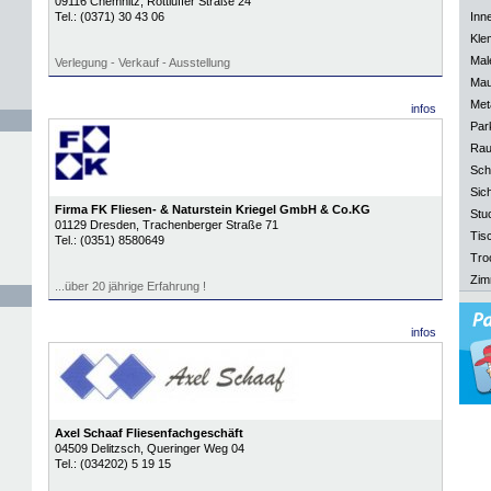
09116
Chemnitz
, Rottluffer Straße 24
Tel.:
(0371) 30 43 06
Inn
Kle
Mal
Verlegung - Verkauf - Ausstellung
Mau
Meta
infos
Park
Rau
Sch
Sich
Firma FK Fliesen- & Naturstein Kriegel GmbH & Co.KG
Stu
01129
Dresden
, Trachenberger Straße 71
Tisc
Tel.:
(0351) 8580649
Tro
Zim
...über 20 jährige Erfahrung !
infos
Axel Schaaf Fliesenfachgeschäft
04509
Delitzsch
, Queringer Weg 04
Tel.:
(034202) 5 19 15