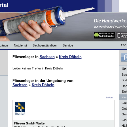
rtal
gänge
Notdienst
Sachverständiger
Service
Fliesenleger in
Sachsen
»
Kreis Döbeln
Leider keinen Treffer in Kreis Döbeln
Uns
Bau
Fliesenleger in der Umgebung von
Bod
Sachsen
»
Kreis Döbeln
Dac
Elek
infos
Flie
GaL
Geb
Ger
Gla
Fliesen GmbH Walter
HLS