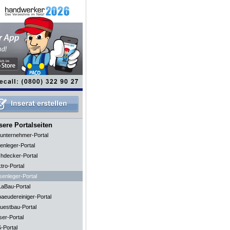
ere Portalseiten
unternehmer-Portal
enleger-Portal
hdecker-Portal
tro-Portal
senleger-Portal
aBau-Portal
aeudereiniger-Portal
uestbau-Portal
ser-Portal
-Portal