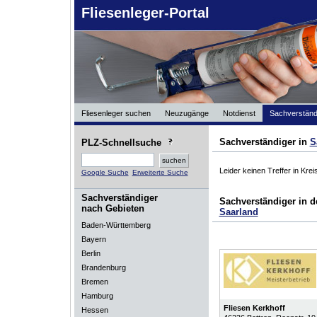
Fliesenleger-Portal
Fliesenleger suchen
Neuzugänge
Notdienst
Sachverständ
Sachverständiger in
S
PLZ-Schnellsuche
Leider keinen Treffer in Kre
Google Suche
Erweiterte Suche
Sachverständiger
Sachverständiger in 
nach Gebieten
Saarland
Baden-Württemberg
Bayern
Berlin
Brandenburg
Bremen
Hamburg
Fliesen Kerkhoff
Hessen