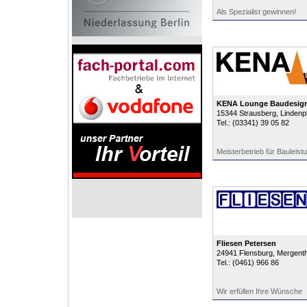
Als Spezialist gewinnen!
KENA Lounge Baudesig
15344
Strausberg
, Lindenp
Tel.:
(03341) 39 05 82
Meisterbetrieb für Bauleis
Fliesen Petersen
24941
Flensburg
, Mergenth
Tel.:
(0461) 966 86
Wir erfüllen Ihre Wünsche