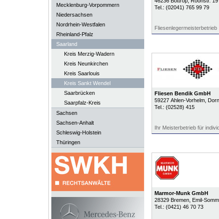
46236
Bottrop
, Roonstr. 19
Mecklenburg-Vorpommern
Tel.:
(02041) 765 99 79
Niedersachsen
Nordrhein-Westfalen
Fliesenlegermeisterbetrieb
Rheinland-Pfalz
Saarland
Kreis Merzig-Wadern
Kreis Neunkirchen
Kreis Saarlouis
Kreis Sankt Wendel
Saarbrücken
Fliesen Bendik GmbH
59227
Ahlen-Vorhelm
, Dor
Saarpfalz-Kreis
Tel.:
(02528) 415
Sachsen
Sachsen-Anhalt
Ihr Meisterbetrieb für indiv
Schleswig-Holstein
Thüringen
Marmor-Munk GmbH
28329
Bremen
, Emil-Somme
Tel.:
(0421) 46 70 73