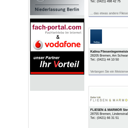
Tel.:
(0421) 498 42 75
... das etwas andere Flies
Kalina Fliesenlegermeist
28205
Bremen
, Am Schwar
Tel.:
(0421) 44 10 50
Verlangen Sie ein Meisterw
FLIESEN & MARMOR Ste
28755
Bremen
, Lindenstra
Tel.:
(0421) 66 31 51