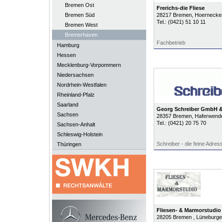
Bremen Ost
Frerichs-die Fliese
Bremen Süd
28217
Bremen
, Hoernecke
Tel.:
(0421) 51 10 11
Bremen West
Bremerhaven
Fachbetrieb
Hamburg
Hessen
Mecklenburg-Vorpommern
Niedersachsen
Nordrhein-Westfalen
Rheinland-Pfalz
Saarland
Georg Schreiber GmbH 
Sachsen
28357
Bremen
, Haferwend
Tel.:
(0421) 20 75 70
Sachsen-Anhalt
Schleswig-Holstein
Schreiber - die feine Adre
Thüringen
Fliesen- & Marmorstudio
28205
Bremen
, Lüneburge