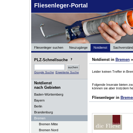
Fliesenleger-Portal
Fliesenleger suchen
Neuzugänge
Notdienst
Sachverständ
Notdienst in
Bremen
PLZ-Schnellsuche
Leider keinen Treffer in Br
Google Suche
Erweiterte Suche
Notdienst
Folgende Inserate bieten zwa
nach Gebieten
können sie aber trotzdem he
Baden-Württemberg
Fliesenleger in
Breme
Bayern
Berlin
Brandenburg
Bremen
Bremen Mitte
Bremen Nord