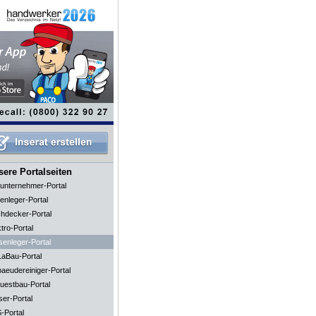
ere Portalseiten
unternehmer-Portal
enleger-Portal
hdecker-Portal
tro-Portal
senleger-Portal
aBau-Portal
aeudereiniger-Portal
uestbau-Portal
ser-Portal
-Portal