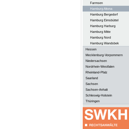
Farmsen
Hamburg Altona
Hamburg Bergedorf
Hamburg Eimsbüttel
Hamburg Harburg
Hamburg Mitte
Hamburg Nord
Hamburg Wandsbek
Hessen
Mecklenburg-Vorpommern
Niedersachsen
Nordrhein-Westfalen
Rheinland-Pfalz
Saarland
Sachsen
Sachsen-Anhalt
Schleswig-Holstein
Thüringen