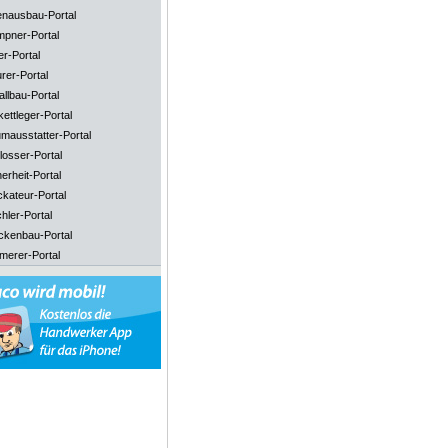
enausbau-Portal
mpner-Portal
er-Portal
rer-Portal
llbau-Portal
ettleger-Portal
mausstatter-Portal
losser-Portal
erheit-Portal
ckateur-Portal
hler-Portal
ckenbau-Portal
merer-Portal