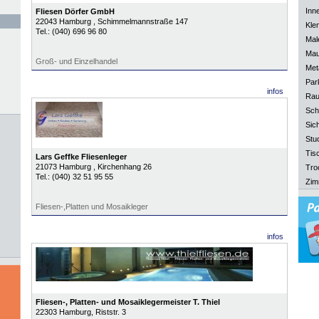
Inn
Fliesen Dörfer GmbH
22043
Hamburg
, Schimmelmannstraße 147
Kle
Tel.:
(040) 696 96 80
Mal
Mau
Groß- und Einzelhandel
Meta
Park
infos
Rau
Sch
Sich
Stu
Tisc
Lars Geffke Fliesenleger
21073
Hamburg
, Kirchenhang 26
Tro
Tel.:
(040) 32 51 95 55
Zim
Fliesen-,Platten und Mosaikleger
infos
Fliesen-, Platten- und Mosaiklegermeister T. Thiel
22303
Hamburg
, Riststr. 3