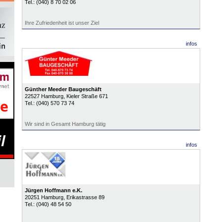
Tel.:
(040) 8 70 02 06
Ihre Zufriedenheit ist unser Ziel
infos
Günther Meeder Baugeschäft
22527
Hamburg
, Kieler Straße 671
Tel.:
(040) 570 73 74
Wir sind in Gesamt Hamburg tätig
infos
Jürgen Hoffmann e.K.
20251
Hamburg
, Erikastrasse 89
Tel.:
(040) 48 54 50