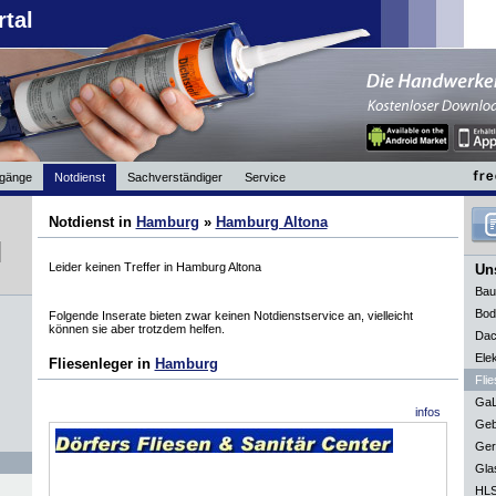
rtal
gänge
Notdienst
Sachverständiger
Service
Notdienst in
Hamburg
»
Hamburg Altona
Leider keinen Treffer in Hamburg Altona
Uns
Bau
Bod
Folgende Inserate bieten zwar keinen Notdienstservice an, vielleicht
können sie aber trotzdem helfen.
Dac
Elek
Fliesenleger in
Hamburg
Flie
GaL
infos
Geb
Ger
Gla
HLS